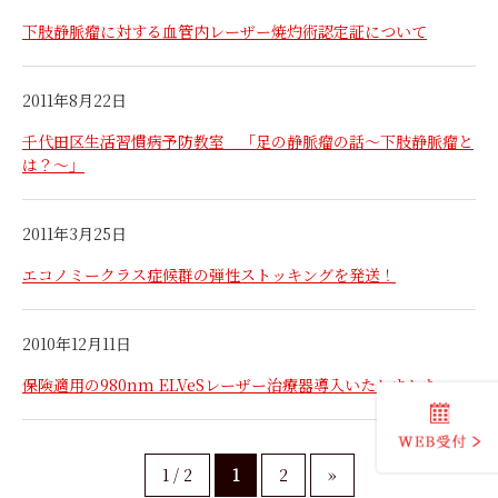
下肢静脈瘤に対する血管内レーザー焼灼術認定証について
2011年8月22日
千代田区生活習慣病予防教室 「足の静脈瘤の話～下肢静脈瘤と
は？～」
2011年3月25日
エコノミークラス症候群の弾性ストッキングを発送！
2010年12月11日
保険適用の980nm ELVeSレーザー治療器導入いたしました。
1 / 2
1
2
»