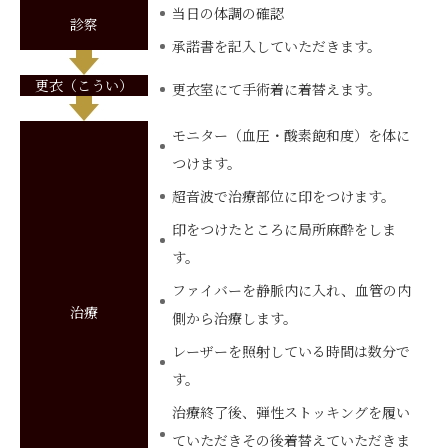
当日の体調の確認
診察
承諾書を記入していただきます。
更衣（こうい）
更衣室にて手術着に着替えます。
モニター（血圧・酸素飽和度）を体に
つけます。
超音波で治療部位に印をつけます。
印をつけたところに局所麻酔をしま
す。
ファイバーを静脈内に入れ、血管の内
治療
側から治療します。
レーザーを照射している時間は数分で
す。
治療終了後、弾性ストッキングを履い
ていただきその後着替えていただきま