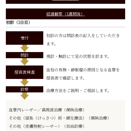
経過観察（1週間後）
初診（1日目）
初診の方は問診表の記入をしていただき
受付
ます。
問診
視診・触診にて足の状態を診ます。
血栓の有無・静脈瘤の原因となる血管を
超音波検査
超音波で確認します。
診察
治療方法をご説明・ご相談します。
血管内レーザー／高周波治療（保険治療）
その他（結紮（けっさつ）術・硬化療法）（保険治療）
その他（皮膚照射レーザー）（自由診療）