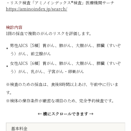
・リスク検査「アミノインデックス®検査」医療機関サーチ
https://aminoindex.jp/search/
検診内容
1回の採血で複数のがんのリスクを評価します。
男性AICS［5種］胃がん、肺がん、大腸がん、膵臓（すいぞ
う）がん、前立腺がん
女性AICS［6種］胃がん、肺がん、大腸がん、膵臓（すいぞ
う）がん、乳がん、子宮がん・卵巣がん
※検査のための採血は、食後8時間以上あけ、午前中に行いま
す。
※検体の保存条件が厳密な項目のため、完全予約検査です。
← 横にスクロールできます →
基本料金